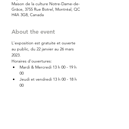
Maison de la culture Notre-Dame-de-
Grâce, 3755 Rue Botrel, Montréal, QC
H4A 3G8, Canada
About the event
L'exposition est gratuite et ouverte 
au public, du 22 janvier au 26 mars 
2023.
Horaires d'ouvertures:
Mardi & Mercredi 13 h 00 - 19 h 
00
Jeudi et vendredi 13 h 00 - 18 h 
00
Samedi & Dimanche 13 h 00 - 17 
h 00