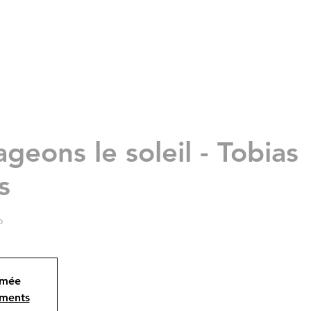
geons le soleil - Tobias
s
o
ermée
ements