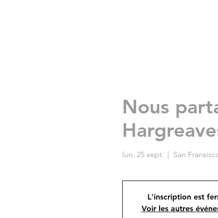
Nous parta
Hargreave
lun. 25 sept.
  |  
San Fransisc
L'inscription est f
Voir les autres évén